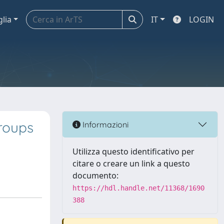
glia
IT
LOGIN
roups
Informazioni
Utilizza questo identificativo per
citare o creare un link a questo
documento:
https://hdl.handle.net/11368/1690
388