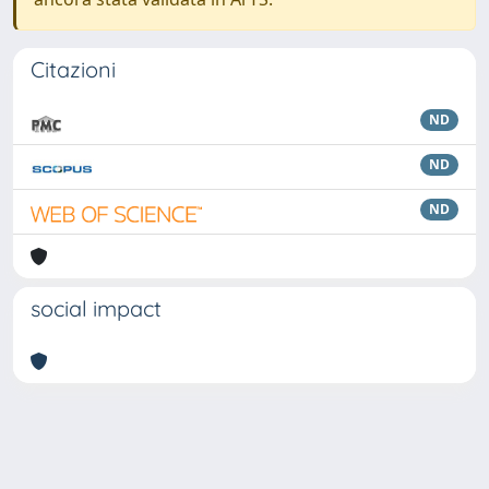
Citazioni
ND
ND
ND
social impact