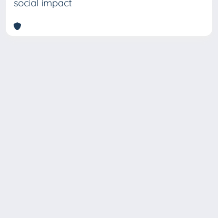
social impact
Copyright © 2026
Università degli Studi Trieste |
Dove
siamo
|
Privacy
Piazzale Europa,1 34127 Trieste, Italia -
Tel. +39 040.558.7111 - P.IVA 00211830328
- C.F. 80013890324 - P.E.C.: