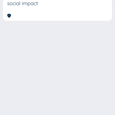
social impact
Copyright © 2026
Università degli Studi Trieste |
Dove
siamo
|
Privacy
Piazzale Europa,1 34127 Trieste, Italia -
Tel. +39 040.558.7111 - P.IVA 00211830328
- C.F. 80013890324 - P.E.C.: