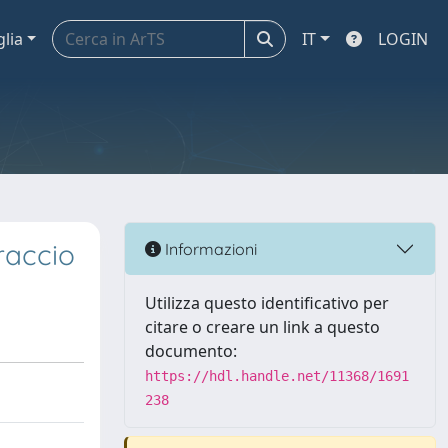
glia
IT
LOGIN
raccio
Informazioni
Utilizza questo identificativo per
citare o creare un link a questo
documento:
https://hdl.handle.net/11368/1691
238