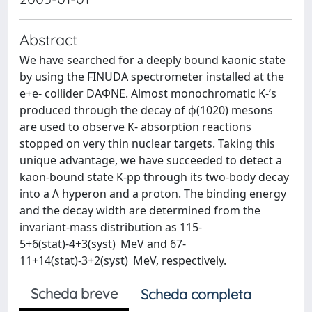
Abstract
We have searched for a deeply bound kaonic state
by using the FINUDA spectrometer installed at the
e+e- collider DAΦNE. Almost monochromatic K-’s
produced through the decay of ϕ(1020) mesons
are used to observe K- absorption reactions
stopped on very thin nuclear targets. Taking this
unique advantage, we have succeeded to detect a
kaon-bound state K-pp through its two-body decay
into a Λ hyperon and a proton. The binding energy
and the decay width are determined from the
invariant-mass distribution as 115-
5+6(stat)-4+3(syst) MeV and 67-
11+14(stat)-3+2(syst) MeV, respectively.
Scheda breve
Scheda completa