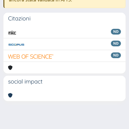
Citazioni
ND
ND
ND
social impact