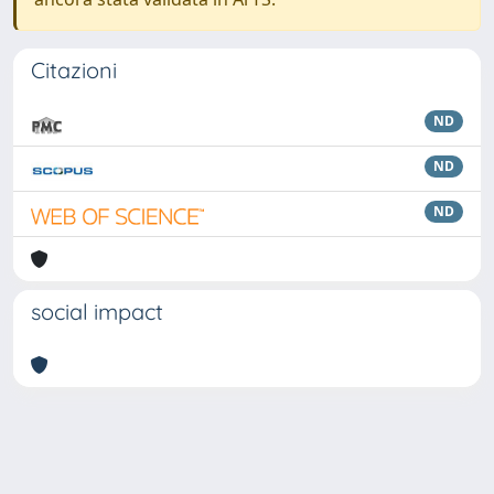
Citazioni
ND
ND
ND
social impact