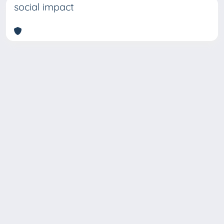
social impact
Copyright © 2026
Università degli Studi Trieste |
Dove
siamo
|
Privacy
Piazzale Europa,1 34127 Trieste, Italia -
Tel. +39 040.558.7111 - P.IVA 00211830328
- C.F. 80013890324 - P.E.C.: