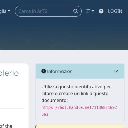
glia
IT
LOGIN
alerio
Informazioni
Utilizza questo identificativo per
citare o creare un link a questo
documento:
https://hdl.handle.net/11368/1692
561
of the