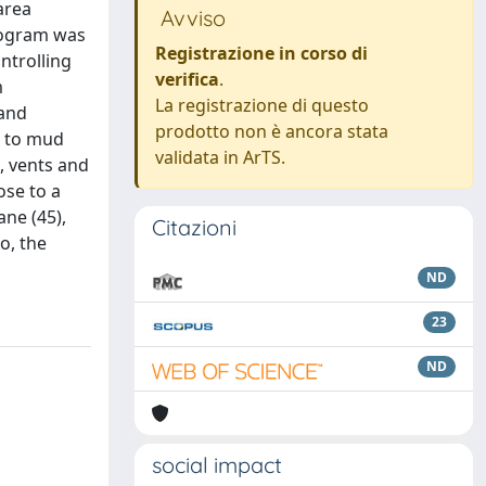
area
Avviso
program was
Registrazione in corso di
ntrolling
verifica
.
m
La registrazione di questo
 and
prodotto non è ancora stata
e to mud
validata in ArTS.
, vents and
ose to a
ne (45),
Citazioni
o, the
ND
23
ND
social impact