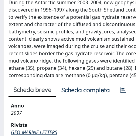
During the Antarctic summer 2003–2004, new geophysic
discovered in 1996–1997 along the South Shetland conti
to verify the existence of a potential gas hydrate reserv
extent and character of the diffused and discontinuous
bathymetry, seismic profiles, and gravitycores, analy
content, clearly shows active mud volcanism sustained 
volcanoes, were imaged during the cruise and their oc
recent slides border the gas hydrate reservoir. The core
mud volcano ridge, the following gases were identified
ethane (35), propane (34), hexane (29) and butane (28). 
corresponding data are methane (0 μg/kg), pentane (45),
Scheda breve
Scheda completa
Anno
2007
Rivista
GEO-MARINE LETTERS