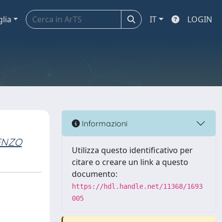
glia
IT
LOGIN
Informazioni
ENZO
Utilizza questo identificativo per
citare o creare un link a questo
documento:
https://hdl.handle.net/11368/1693
005