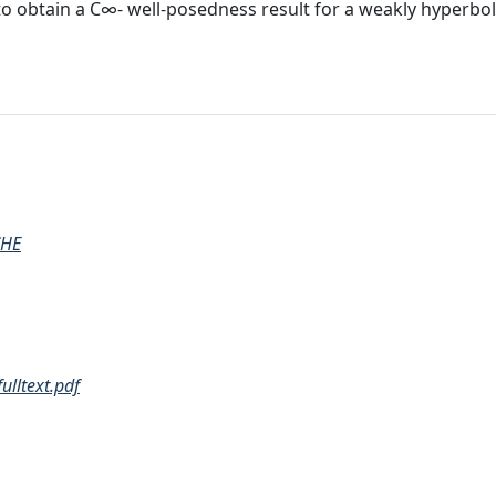
o obtain a C∞- well-posedness result for a weakly hyperbol
CHE
lltext.pdf