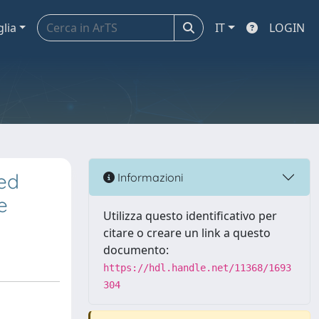
glia
IT
LOGIN
ed
Informazioni
e
Utilizza questo identificativo per
citare o creare un link a questo
documento:
https://hdl.handle.net/11368/1693
304