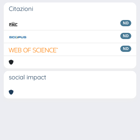
Citazioni
ND
ND
ND
social impact