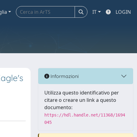
glia
IT
LOGIN
agle's
Informazioni
Utilizza questo identificativo per
citare o creare un link a questo
documento:
https://hdl.handle.net/11368/1694
045