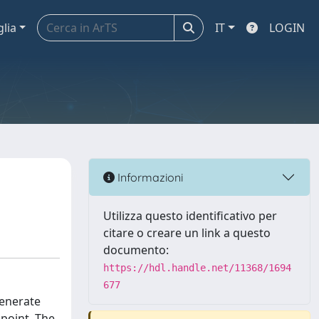
glia
IT
LOGIN
Informazioni
Utilizza questo identificativo per
citare o creare un link a questo
documento:
https://hdl.handle.net/11368/1694
677
generate
 point. The