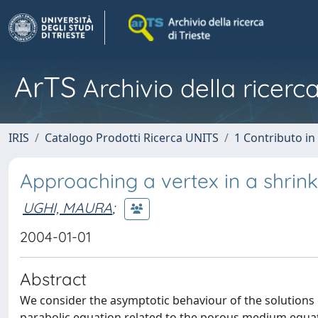
ArTS
Archivio della ricerca
IRIS
Catalogo Prodotti Ricerca UNITS
1 Contributo in 
Approaching a vertex in a shrin
UGHI, MAURA
;
2004-01-01
Abstract
We consider the asymptotic behaviour of the solutions
parabolic equation related to the porous medium equati