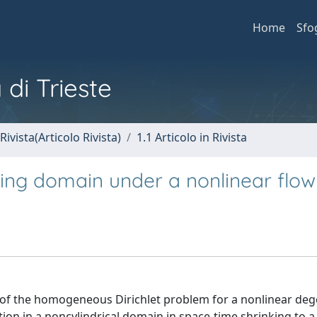
Home
Sfo
 di Trieste
Rivista(Articolo Rivista)
1.1 Articolo in Rivista
king domain under a nonlinear flow
 of the homogeneous Dirichlet problem for a nonlinear de
on in a noncylindrical domain in space-time shrinking to a