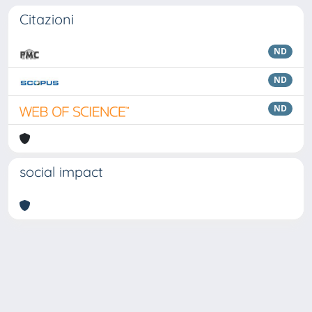
Citazioni
ND
ND
ND
social impact