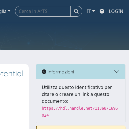
glia
IT
LOGIN
ential
Informazioni
Utilizza questo identificativo per
citare o creare un link a questo
documento:
https://hdl.handle.net/11368/1695
024