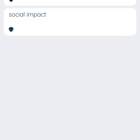
social impact
Copyright © 2026
Università degli Studi Trieste |
Dove
siamo
|
Privacy
Piazzale Europa,1 34127 Trieste, Italia -