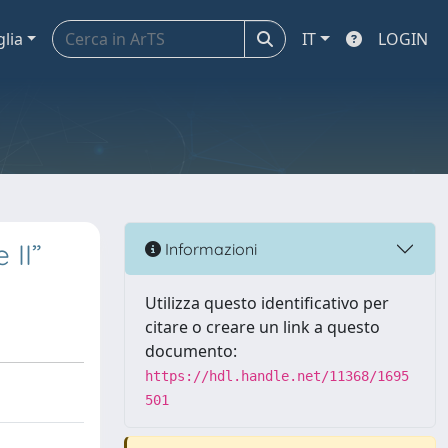
glia
IT
LOGIN
 II”
Informazioni
Utilizza questo identificativo per
citare o creare un link a questo
documento:
https://hdl.handle.net/11368/1695
501