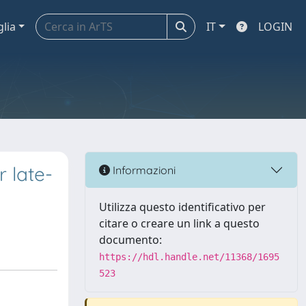
glia
IT
LOGIN
 late-
Informazioni
Utilizza questo identificativo per
citare o creare un link a questo
documento:
https://hdl.handle.net/11368/1695
523