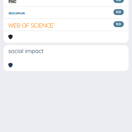
ND
ND
social impact