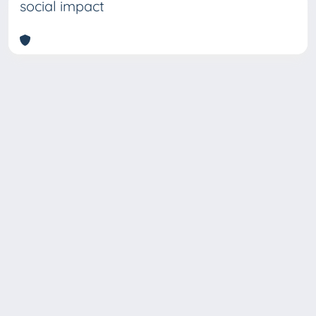
social impact
Copyright © 2026
Università degli Studi Trieste |
Dove
siamo
|
Privacy
Piazzale Europa,1 34127 Trieste, Italia -
Tel. +39 040.558.7111 - P.IVA 00211830328
- C.F. 80013890324 - P.E.C.: