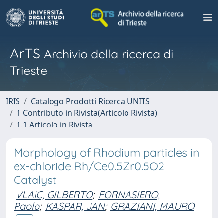
ArTS
Archivio della ricerca di
Trieste
IRIS
Catalogo Prodotti Ricerca UNITS
1 Contributo in Rivista(Articolo Rivista)
1.1 Articolo in Rivista
Morphology of Rhodium particles in
ex-chloride Rh/Ce0.5Zr0.5O2
Catalyst
VLAIC, GILBERTO
;
FORNASIERO,
Paolo
;
KASPAR, JAN
;
GRAZIANI, MAURO