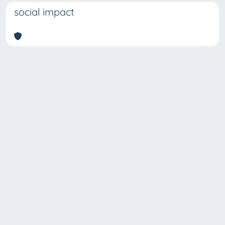
social impact
Copyright © 2026
Università degli Studi Trieste |
Dove
siamo
|
Privacy
Piazzale Europa,1 34127 Trieste, Italia -
Tel. +39 040.558.7111 - P.IVA 00211830328