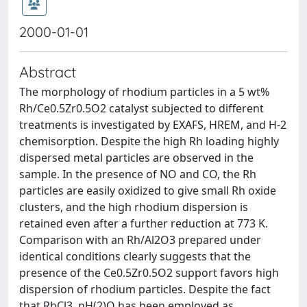
2000-01-01
Abstract
The morphology of rhodium particles in a 5 wt%
Rh/Ce0.5Zr0.5O2 catalyst subjected to different
treatments is investigated by EXAFS, HREM, and H-2
chemisorption. Despite the high Rh loading highly
dispersed metal particles are observed in the
sample. In the presence of NO and CO, the Rh
particles are easily oxidized to give small Rh oxide
clusters, and the high rhodium dispersion is
retained even after a further reduction at 773 K.
Comparison with an Rh/Al2O3 prepared under
identical conditions clearly suggests that the
presence of the Ce0.5Zr0.5O2 support favors high
dispersion of rhodium particles. Despite the fact
that RhCl3. nH(2)O has been employed as