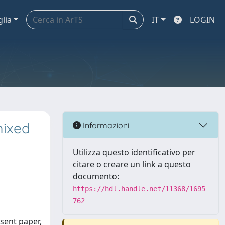
glia
IT
LOGIN
mixed
Informazioni
Utilizza questo identificativo per
citare o creare un link a questo
documento:
https://hdl.handle.net/11368/1695
762
esent paper,