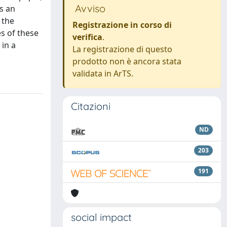
Avviso
s an
 the
Registrazione in corso di
s of these
verifica
.
 in a
La registrazione di questo
prodotto non è ancora stata
validata in ArTS.
Citazioni
ND
203
191
social impact