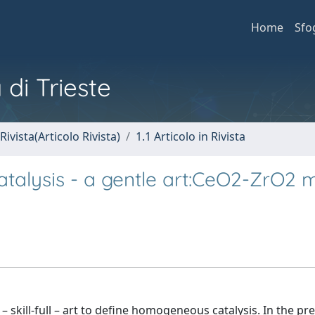
Home
Sfo
 di Trieste
Rivista(Articolo Rivista)
1.1 Articolo in Rivista
talysis - a gentle art:CeO2-ZrO2 
skill-full – art to define homogeneous catalysis. In the pr