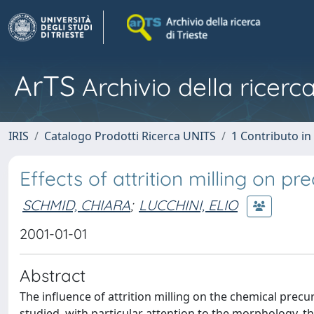
ArTS
Archivio della ricerca
IRIS
Catalogo Prodotti Ricerca UNITS
1 Contributo in 
Effects of attrition milling on 
SCHMID, CHIARA
;
LUCCHINI, ELIO
2001-01-01
Abstract
The influence of attrition milling on the chemical prec
studied, with particular attention to the morphology, th