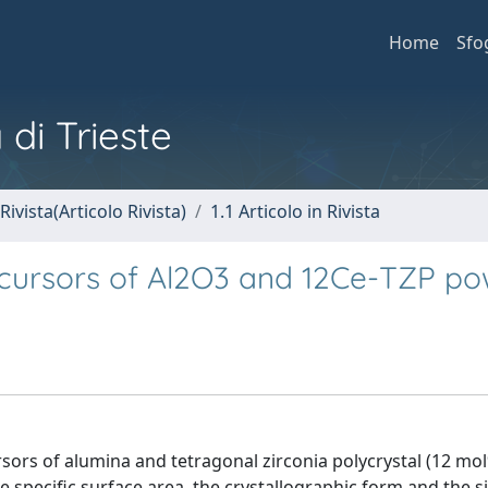
Home
Sfo
 di Trieste
Rivista(Articolo Rivista)
1.1 Articolo in Rivista
precursors of Al2O3 and 12Ce-TZP po
ursors of alumina and tetragonal zirconia polycrystal (12 mo
e specific surface area, the crystallographic form and the si