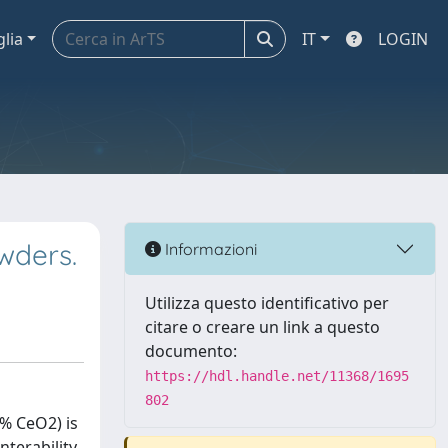
glia
IT
LOGIN
wders.
Informazioni
Utilizza questo identificativo per
citare o creare un link a questo
documento:
https://hdl.handle.net/11368/1695
802
l% CeO2) is
nterability