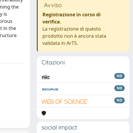
Avviso
rming the
y is
Registrazione in corso di
porous
verifica
.
t in the
La registrazione di questo
tructure
prodotto non è ancora stata
validata in ArTS.
Citazioni
ND
ND
ND
social impact