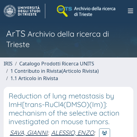
ArTS
Archivio della ricerca di
Trieste
IRIS
Catalogo Prodotti Ricerca UNITS
1 Contributo in Rivista(Articolo Rivista)
1.1 Articolo in Rivista
Reduction of lung metastasis by
ImH[trans-RuCl4(DMSO)(Im)]:
mechanism of the selective action
investigated on mouse tumors.
SAVA, GIANNI
;
ALESSIO, ENZO
;