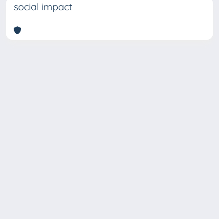
social impact
Copyright © 2026
Università degli Studi Trieste |
Dove
siamo
|
Privacy
Piazzale Europa,1 34127 Trieste, Italia -
Tel. +39 040.558.7111 - P.IVA 00211830328
- C.F. 80013890324 - P.E.C.: