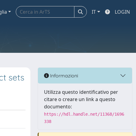
glia
IT
LOGIN
ct sets
Informazioni
Utilizza questo identificativo per
citare o creare un link a questo
documento:
https://hdl.handle.net/11368/1696
338