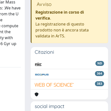
llar Mass
Avviso
s: .We have
Registrazione in corso di
from the U
verifica
.
te
La registrazione di questo
We compute
prodotto non è ancora stata
nt the
validata in ArTS.
ty with
≃6 Gyr up
Citazioni
ND
364
383
social impact