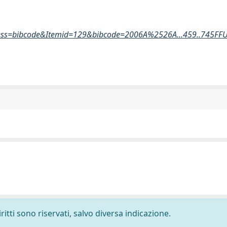
cess=bibcode&Itemid=129&bibcode=2006A%2526A...459..745FF
ritti sono riservati, salvo diversa indicazione.