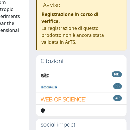
rom
Avviso
tropic
Registrazione in corso di
xperiments
verifica
.
ear the
La registrazione di questo
mensional
prodotto non è ancora stata
validata in ArTS.
Citazioni
ND
53
49
social impact