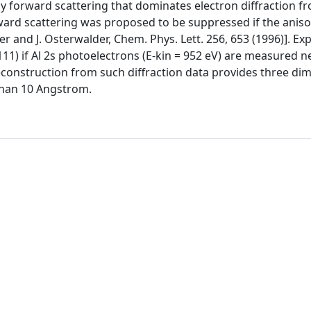
y forward scattering that dominates electron diffraction f
rward scattering was proposed to be suppressed if the aniso
er and J. Osterwalder, Chem. Phys. Lett. 256, 653 (1996)]. E
11) if Al 2s photoelectrons (E-kin = 952 eV) are measured n
construction from such diffraction data provides three di
 than 10 Angstrom.