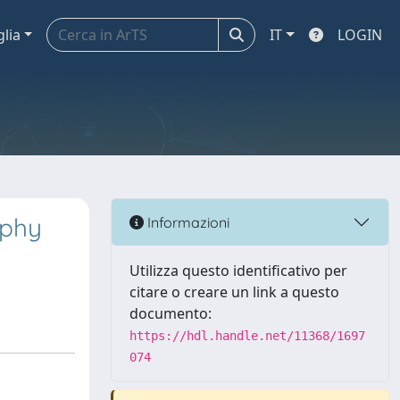
glia
IT
LOGIN
aphy
Informazioni
Utilizza questo identificativo per
citare o creare un link a questo
documento:
https://hdl.handle.net/11368/1697
074