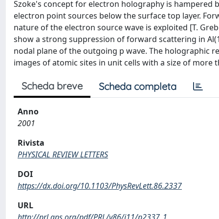
Szoke's concept for electron holography is hampered b
electron point sources below the surface top layer. Fo
nature of the electron source wave is exploited [T. Greb
show a strong suppression of forward scattering in Al(1
nodal plane of the outgoing p wave. The holographic re
images of atomic sites in unit cells with a size of more
Scheda breve
Scheda completa
Anno
2001
Rivista
PHYSICAL REVIEW LETTERS
DOI
https://dx.doi.org/10.1103/PhysRevLett.86.2337
URL
http://prl.aps.org/pdf/PRL/v86/i11/p2337_1