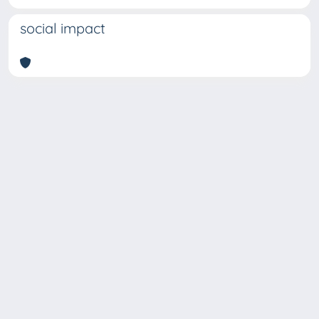
social impact
Copyright © 2026
Università degli Studi Trieste |
Dove
siamo
|
Privacy
Piazzale Europa,1 34127 Trieste, Italia -
Tel. +39 040.558.7111 - P.IVA 00211830328