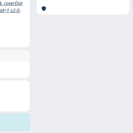
&_coverDat
d=1-s2.0-