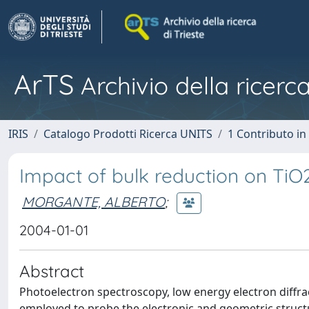
ArTS
Archivio della ricerca
IRIS
Catalogo Prodotti Ricerca UNITS
1 Contributo in 
Impact of bulk reduction on TiO
MORGANTE, ALBERTO
;
2004-01-01
Abstract
Photoelectron spectroscopy, low energy electron diffrac
employed to probe the electronic and geometric struct