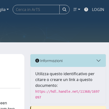
glia
IT
LOGIN
Informazioni
Utilizza questo identificativo per
citare o creare un link a questo
documento:
https://hdl.handle.net/11368/1697
097
been
from two