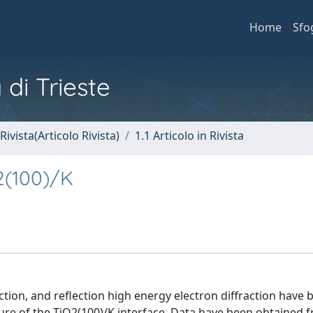
Home
Sfo
 di Trieste
Rivista(Articolo Rivista)
1.1 Articolo in Rivista
2(100)/K
tion, and reflection high energy electron diffraction have 
ure of the TiO2(100)/K interface. Data have been obtained 