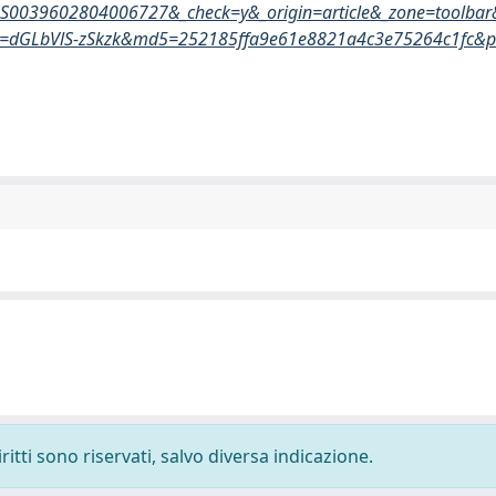
0039602804006727&_check=y&_origin=article&_zone=toolbar
hp=dGLbVlS-zSkzk&md5=252185ffa9e61e8821a4c3e75264c1fc&pi
ritti sono riservati, salvo diversa indicazione.