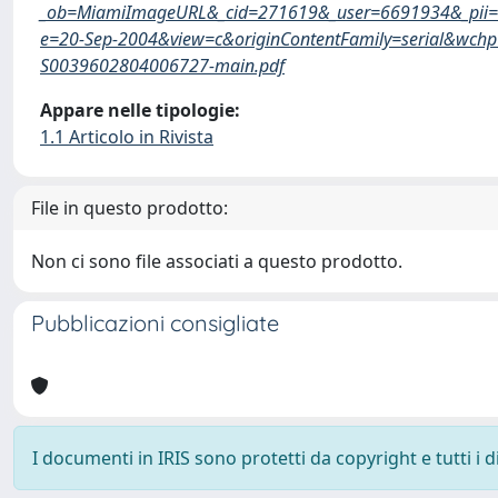
_ob=MiamiImageURL&_cid=271619&_user=6691934&_pii=S
e=20-Sep-2004&view=c&originContentFamily=serial&wc
S0039602804006727-main.pdf
Appare nelle tipologie:
1.1 Articolo in Rivista
File in questo prodotto:
Non ci sono file associati a questo prodotto.
Pubblicazioni consigliate
I documenti in IRIS sono protetti da copyright e tutti i di