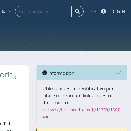
glia
IT
LOGIN
arity
Informazioni
Utilizza questo identificativo per
citare o creare un link a questo
documento:
https://hdl.handle.net/11368/1697
496
[P.-L.
roblem.