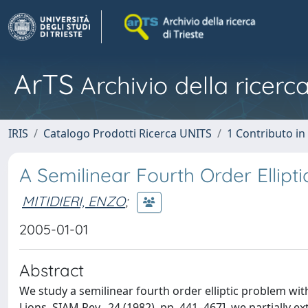
ArTS
Archivio della ricerca
IRIS
Catalogo Prodotti Ricerca UNITS
1 Contributo in 
A Semilinear Fourth Order Ellipt
MITIDIERI, ENZO
;
2005-01-01
Abstract
We study a semilinear fourth order elliptic problem with
Lions, SIAM Rev., 24 (1982), pp. 441–467], we partially