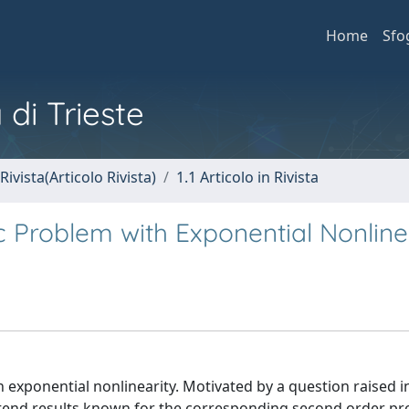
Home
Sfo
 di Trieste
Rivista(Articolo Rivista)
1.1 Articolo in Rivista
ic Problem with Exponential Nonline
 exponential nonlinearity. Motivated by a question raised in 
 extend results known for the corresponding second order p