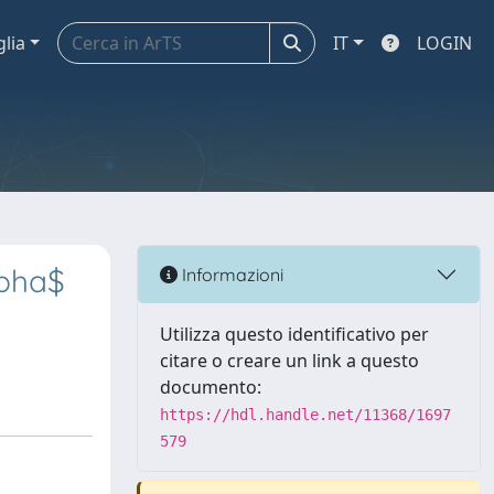
glia
IT
LOGIN
lpha$
Informazioni
Utilizza questo identificativo per
citare o creare un link a questo
documento:
https://hdl.handle.net/11368/1697
579