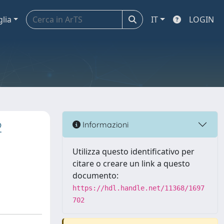
glia
IT
LOGIN
2
Informazioni
h
Utilizza questo identificativo per
citare o creare un link a questo
documento:
https://hdl.handle.net/11368/1697
702