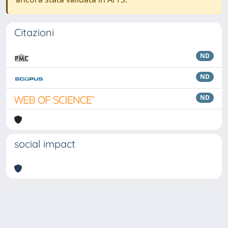
Citazioni
ND
ND
ND
social impact