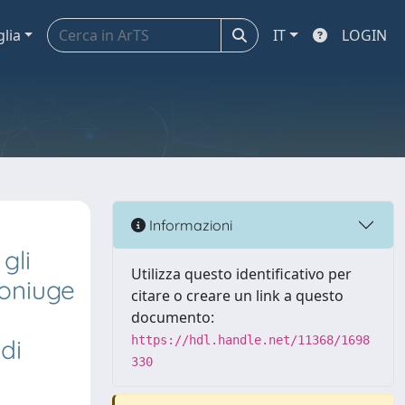
glia
IT
LOGIN
Informazioni
gli
Utilizza questo identificativo per
coniuge
citare o creare un link a questo
n
documento:
https://hdl.handle.net/11368/1698
di
330