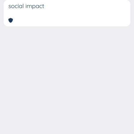
social impact
Copyright © 2026
Università degli Studi Trieste |
Dove
siamo
|
Privacy
Piazzale Europa,1 34127 Trieste, Italia -
Tel. +39 040.558.7111 - P.IVA 00211830328