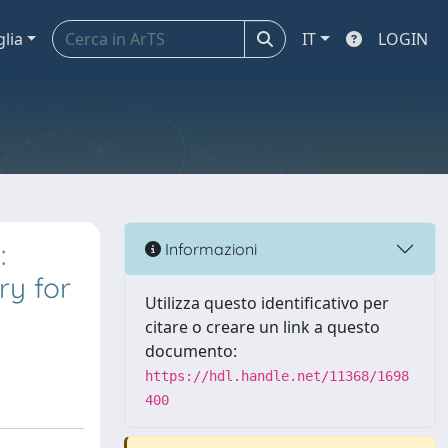
glia
IT
LOGIN
:
Informazioni
ry for
Utilizza questo identificativo per
citare o creare un link a questo
documento:
https://hdl.handle.net/11368/1698
400