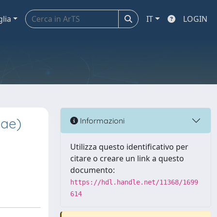
glia
IT
LOGIN
dae)
Informazioni
Utilizza questo identificativo per
citare o creare un link a questo
documento:
https://hdl.handle.net/11368/1699
614