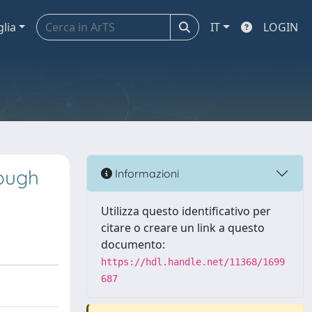
glia
IT
LOGIN
rough
Informazioni
Utilizza questo identificativo per
citare o creare un link a questo
documento:
https://hdl.handle.net/11368/1699
687