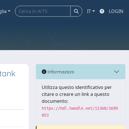
glia
IT
LOGIN
tank
Informazioni
Utilizza questo identificativo per
citare o creare un link a questo
documento:
https://hdl.handle.net/11368/1699
853