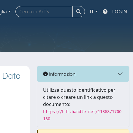
glia
IT
LOGIN
e Data
Informazioni
Utilizza questo identificativo per
citare o creare un link a questo
documento:
https://hdl.handle.net/11368/1700
130