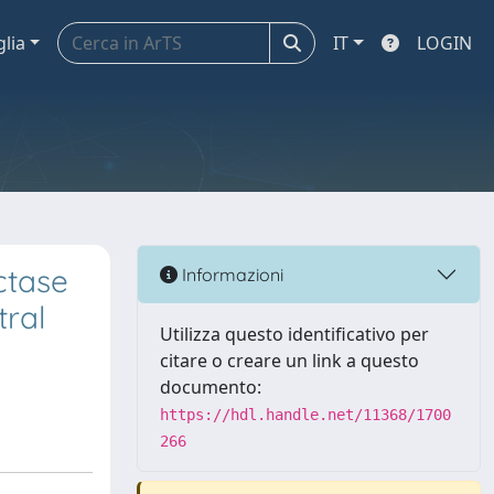
glia
IT
LOGIN
ctase
Informazioni
tral
Utilizza questo identificativo per
citare o creare un link a questo
documento:
https://hdl.handle.net/11368/1700
266