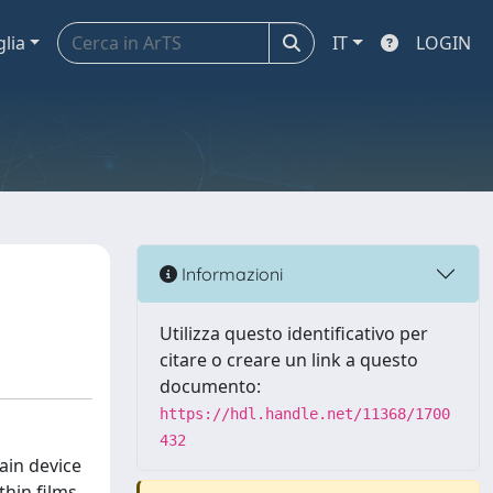
glia
IT
LOGIN
Informazioni
Utilizza questo identificativo per
citare o creare un link a questo
documento:
https://hdl.handle.net/11368/1700
432
ain device
thin films