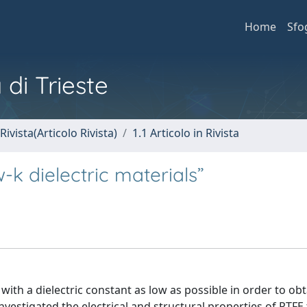
Home
Sfo
 di Trieste
Rivista(Articolo Rivista)
1.1 Articolo in Rivista
k dielectric materials”
with a dielectric constant as low as possible in order to obt
stigated the electrical and structural properties of PTFE 