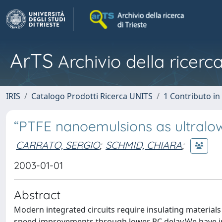
ArTS
Archivio della ricerca
IRIS
Catalogo Prodotti Ricerca UNITS
1 Contributo in 
“PTFE nanoemulsions as ultralow-
CARRATO, SERGIO
;
SCHMID, CHIARA
;
2003-01-01
Abstract
Modern integrated circuits require insulating materials 
speed improvements through lower RC delay.We have inve