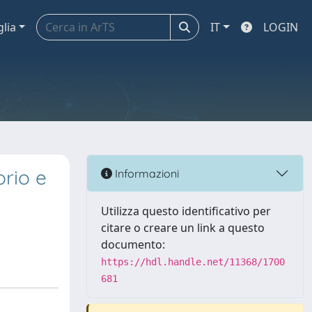
glia
IT
LOGIN
orio e
Informazioni
Utilizza questo identificativo per
citare o creare un link a questo
documento:
https://hdl.handle.net/11368/1700
681