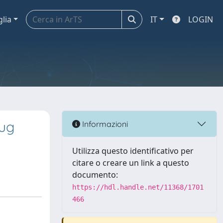
glia
IT
LOGIN
rug
Informazioni
Utilizza questo identificativo per
citare o creare un link a questo
documento:
https://hdl.handle.net/11368/1701
466