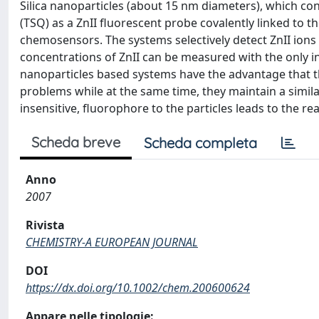
Silica nanoparticles (about 15 nm diameters), which con
(TSQ) as a ZnII fluorescent probe covalently linked to t
chemosensors. The systems selectively detect ZnII ions 
concentrations of ZnII can be measured with the only i
nanoparticles based systems have the advantage that 
problems while at the same time, they maintain a similar 
insensitive, fluorophore to the particles leads to the rea
Scheda breve
Scheda completa
Anno
2007
Rivista
CHEMISTRY-A EUROPEAN JOURNAL
DOI
https://dx.doi.org/10.1002/chem.200600624
Appare nelle tipologie: