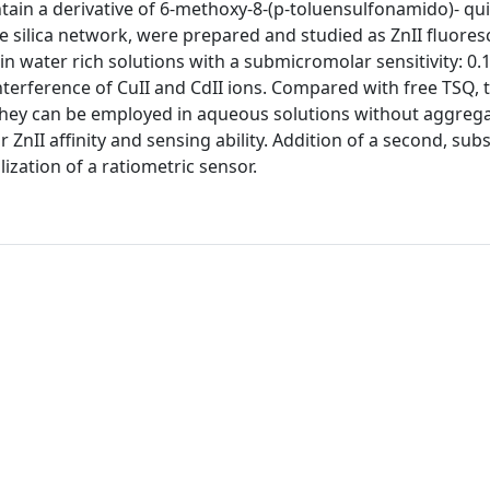
tain a derivative of 6-methoxy-8-(p-toluensulfonamido)- qu
he silica network, were prepared and studied as ZnII fluores
in water rich solutions with a submicromolar sensitivity: 0
nterference of CuII and CdII ions. Compared with free TSQ, 
they can be employed in aqueous solutions without aggreg
ZnII affinity and sensing ability. Addition of a second, sub
lization of a ratiometric sensor.