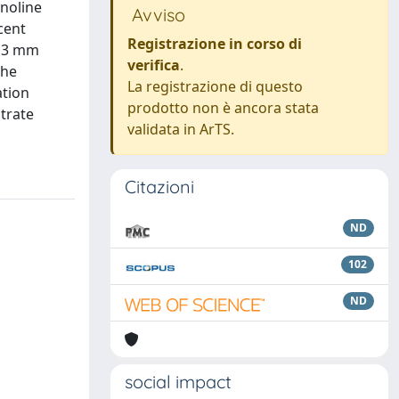
inoline
Avviso
cent
Registrazione in corso di
.13 mm
verifica
.
the
La registrazione di questo
ation
prodotto non è ancora stata
strate
validata in ArTS.
Citazioni
ND
102
ND
social impact